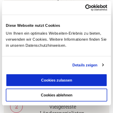
Gürol Varol
+49 (0) 761 - 21 16 99-13
Diese Webseite nutzt Cookies
g.varol@aventoura.de
Um Ihnen ein optimales Webseiten-Erlebnis zu bieten,
verwenden wir Cookies. Weitere Informationen finden Sie
in unseren Datenschutzhinweisen.
5 Gründe warum Sie mit Ihrer Buchung bei uns
die richtige Entscheidung treffen:
Details zeigen
Fernreisespezialist mit über
1
25 Jahren Erfahrung!
Cookies zulassen
Cookies ablehnen
Persönliche Beratung durch
2
vielgereiste
Länderspezialisten.