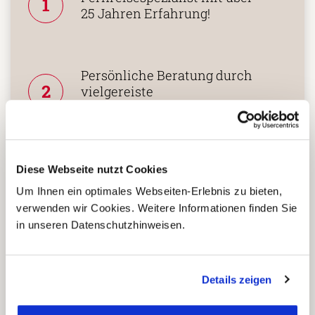
1
25 Jahren Erfahrung!
Persönliche Beratung durch
2
vielgereiste
Länderspezialisten.
Mehrfach mit
Diese Webseite nutzt Cookies
Tourismuspreisen
Um Ihnen ein optimales Webseiten-Erlebnis zu bieten,
3
ausgezeichnet und als
verwenden wir Cookies. Weitere Informationen finden Sie
nachhaltiges Unternehmen
in unseren Datenschutzhinweisen.
zertifiziert.
Details zeigen
Zusammenarbeit in den
Reiseländern nur mit eigenen