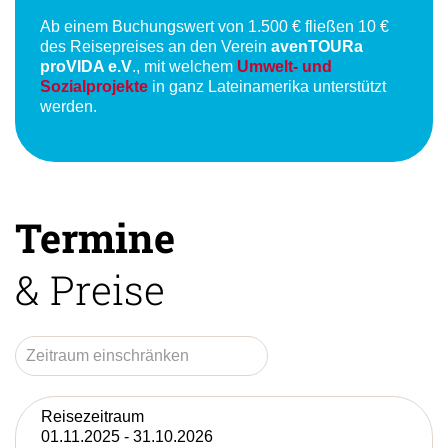
Ab einem Buchungswert von 1.500 € fließen 10 €
des Reisepreises an den Verein
avenTOURa
proVIDA e.V
., mit welchem
Umwelt- und
Sozialprojekte
in ganz Lateinamerika unterstützt
werden.
Termine
& Preise
Reisezeitraum
01.11.2025 - 31.10.2026