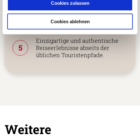
4
Cookies zulassen
Agenturen oder langjährigen
lokalen Partnern.
Cookies ablehnen
Einzigartige und authentische
5
Reiseerlebnisse abseits der
üblichen Touristenpfade.
Weitere