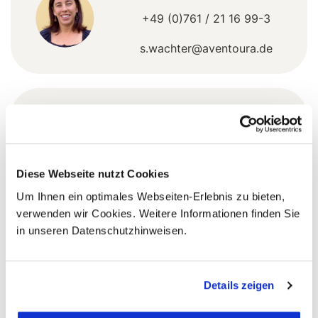
+49 (0)761 / 21 16 99-3
s.wachter@aventoura.de
5 Gründe warum Sie mit Ihrer Buchung bei uns
die richtige Entscheidung treffen:
Fernreisespezialist mit über
1
Diese Webseite nutzt Cookies
25 Jahren Erfahrung!
Um Ihnen ein optimales Webseiten-Erlebnis zu bieten,
verwenden wir Cookies. Weitere Informationen finden Sie
in unseren Datenschutzhinweisen.
Persönliche Beratung durch
2
vielgereiste
Länderspezialisten.
Details zeigen