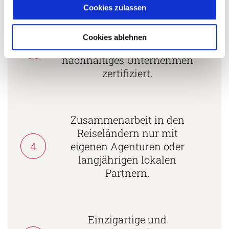
Cookies zulassen
Mehrfach mit
Tourismuspreisen
Cookies ablehnen
3
ausgezeichnet und als
nachhaltiges Unternehmen
zertifiziert.
Zusammenarbeit in den
Reiseländern nur mit
4
eigenen Agenturen oder
langjährigen lokalen
Partnern.
Einzigartige und