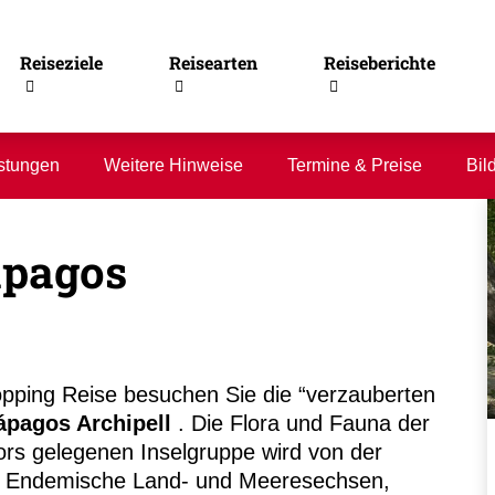
Reiseziele
Reisearten
Reiseberichte
stungen
Weitere Hinweise
Termine & Preise
Bil
ápagos
opping Reise besuchen Sie die “verzauberten
ápagos Archipell
. Die Flora und Fauna der
rs gelegenen Inselgruppe wird von der
. Endemische Land- und Meeresechsen,