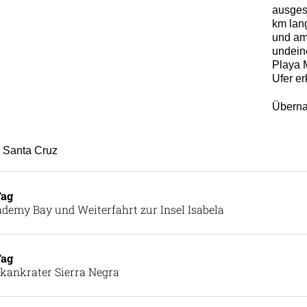
ausges
km lan
und am
undeine
Playa 
Ufer e
Überna
Santa Cruz
Tag
demy Bay und Weiterfahrt zur Insel Isabela
Tag
kankrater Sierra Negra