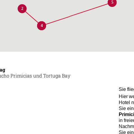
1
5
2
2
3
4
Tag
cho Primicias und Tortuga Bay
Sie fli
Hier w
Hotel 
Sie ei
Primic
in frei
Nachmi
Sie ei