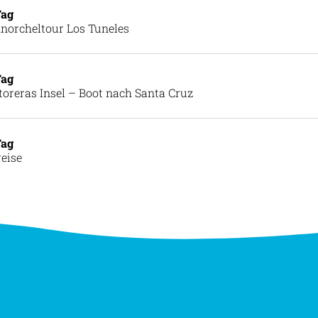
Tag
norcheltour Los Tuneles
Tag
toreras Insel – Boot nach Santa Cruz
Tag
eise