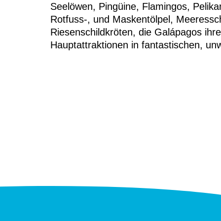
Seelöwen, Pingüine, Flamingos, Pelikan
Rotfuss-, und Maskentölpel, Meeressch
Riesenschildkröten, die Galápagos ih
Hauptattraktionen in fantastischen, u