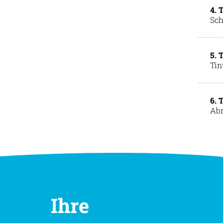
4. 
Sch
5. 
Tin
6. 
Abr
Ihre