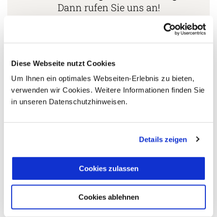
Dann rufen Sie uns an!
Ihr Peru Spezialist:
Stephan Daniels
Diese Webseite nutzt Cookies
+49 (0)761 / 21 16 99-11
Um Ihnen ein optimales Webseiten-Erlebnis zu bieten,
s.daniels@aventoura.de
verwenden wir Cookies. Weitere Informationen finden Sie
in unseren Datenschutzhinweisen.
5 Gründe warum Sie mit Ihrer Buchung bei uns
Details zeigen
die richtige Entscheidung treffen:
Fernreisespezialist mit über
Cookies zulassen
1
25 Jahren Erfahrung!
Cookies ablehnen