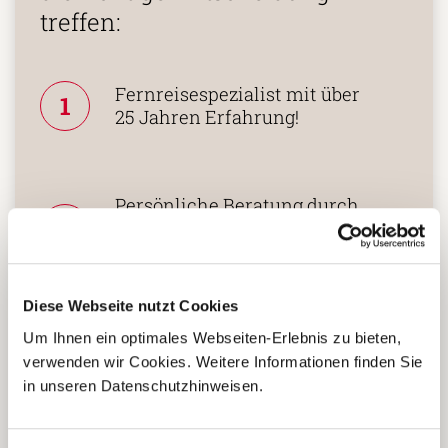
treffen:
Fernreisespezialist mit über
1
25 Jahren Erfahrung!
Persönliche Beratung durch
2
vielgereiste
Länderspezialisten.
Diese Webseite nutzt Cookies
Mehrfach mit
Um Ihnen ein optimales Webseiten-Erlebnis zu bieten,
Tourismuspreisen
verwenden wir Cookies. Weitere Informationen finden Sie
3
ausgezeichnet und als
in unseren Datenschutzhinweisen.
nachhaltiges Unternehmen
zertifiziert.