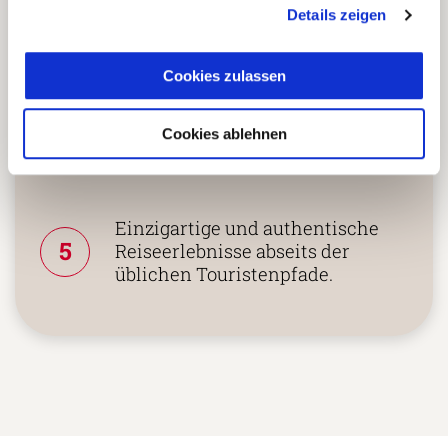
Details zeigen
Zusammenarbeit in den
Cookies zulassen
Reiseländern nur mit eigenen
4
Agenturen oder langjährigen
Cookies ablehnen
lokalen Partnern.
Einzigartige und authentische
5
Reiseerlebnisse abseits der
üblichen Touristenpfade.