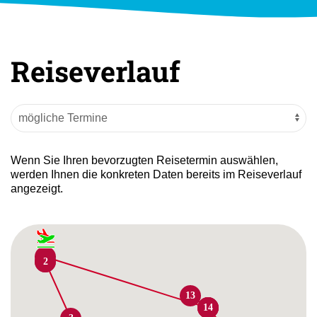
Reiseverlauf
Wenn Sie Ihren bevorzugten Reisetermin auswählen,
werden Ihnen die konkreten Daten bereits im Reiseverlauf
angezeigt.
15
1
2
13
10
14
11