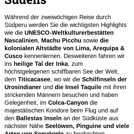
Während der zweiwöchigen Reise durch
Südperu werden Sie die wichtigsten Highlights
wie die
UNESCO-Weltkulturerbestätten
Nascalinien
,
Machu Picchu
sowie
die
+49 (0)
kolonialen Altstädte von Lima, Arequipa &
11
Cusco
kennenlernen. Desweiteren fahren wir
ins
heilige Tal der Inka
, zum
höchstgelegenen schiffbaren See der Welt,
dem
Titicacasee
, wo wir die
Schilfinseln der
Urosindianer
und
die Insel Taquile
mit ihren
strickenden Männern besuchen und haben
Gelegenheit, im
Colca-Canyon
die
majestätischen Kondore beim Flug und auf
den
Ballestas Inseln
an der Südküste aus
nächster Nähe
Seelöwen, Pinguine und viele
Arten von Seevögeln
zu beobachten.