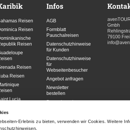
Karibik
Infos
Konta
avenTOU
ahamas Reisen
AGB
Gmbh
ominica Reisen
Formblatt
Rehlingstr
Pauschalreisen
79100 Fre
ominikanische
info@aven
epublik Reisen
Datenschutzhinweise
für Kunden
uadeloupe
eisen
Datenschutzhinweise
für
renada Reisen
Webseitenbesucher
uba Reisen
Angebot anfragen
artinique
Newsletter
eisen
bestellen
aint Lucia
Pressekontakt
eisen
Impressum
kies
bseiten-Erlebnis zu bieten, verwenden wir Cookies. Weitere In
enschutzhinweisen.