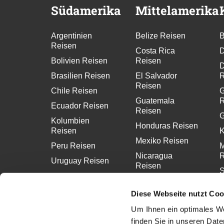
Südamerika
Mittelamerika
Argentinien
Belize Reisen
B
Reisen
Costa Rica
D
Bolivien Reisen
Reisen
D
Brasilien Reisen
El Salvador
R
Reisen
Chile Reisen
G
Guatemala
R
Ecuador Reisen
Reisen
G
Kolumbien
Honduras Reisen
Reisen
K
Mexiko Reisen
Peru Reisen
M
Nicaragua
R
Uruguay Reisen
Reisen
S
Panama Reisen
R
Diese Webseite nutzt Coo
Um Ihnen ein optimales We
finden Sie in unseren Dat