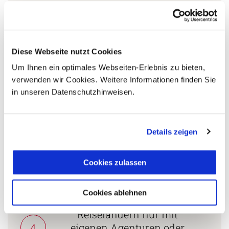
Persönliche Beratung durch
2
vielgereiste
Diese Webseite nutzt Cookies
Länderspezialisten.
Um Ihnen ein optimales Webseiten-Erlebnis zu bieten,
verwenden wir Cookies. Weitere Informationen finden Sie
in unseren Datenschutzhinweisen.
Mehrfach mit
Tourismuspreisen
3
ausgezeichnet und als
Details zeigen
nachhaltiges Unternehmen
zertifiziert.
Cookies zulassen
Cookies ablehnen
Zusammenarbeit in den
Reiseländern nur mit
4
eigenen Agenturen oder