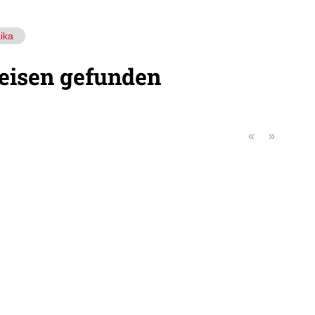
ika
eisen gefunden
«
»