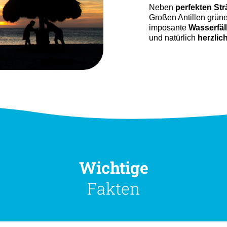
Neben
perfekten St
Großen Antillen grün
imposante
Wasserfäl
und natürlich
herzlic
Wichtige
Fakten