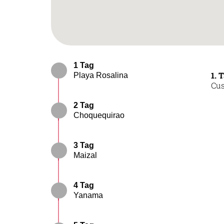
1 Tag
1. 
Playa Rosalina
Cus
2 Tag
Choquequirao
3 Tag
Maizal
4 Tag
Yanama