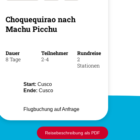
Choquequirao nach
Machu Picchu
+49 (0)
11
Dauer
Teilnehmer
Rundreise
8 Tage
2-4
2
Stationen
Start:
Cusco
Ende:
Cusco
Flugbuchung auf Anfrage
Reisebeschreibung als PDF