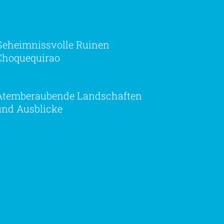
Geheimnissvolle Ruinen
Choquequirao
Atemberaubende Landschaften
und Ausblicke