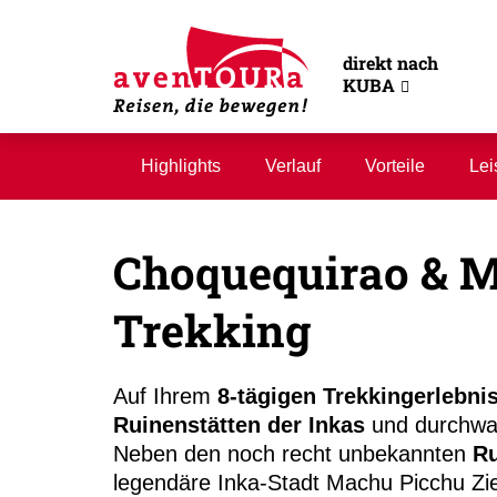
direkt nach
KUBA
Highlights
Verlauf
Vorteile
Lei
Choquequirao & 
Trekking
Auf Ihrem
8-tägigen Trekkingerlebni
Ruinenstätten der Inkas
und durchwa
Neben den noch recht unbekannten
Ru
legendäre Inka-Stadt Machu Picchu Zie