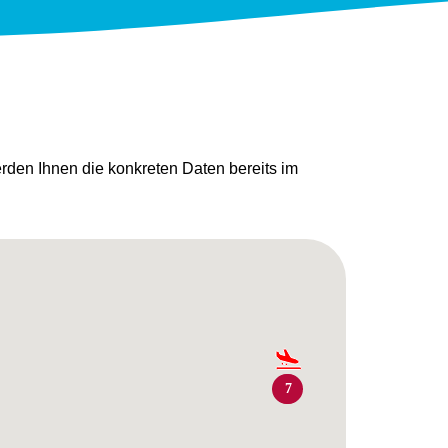
den Ihnen die konkreten Daten bereits im
2
7