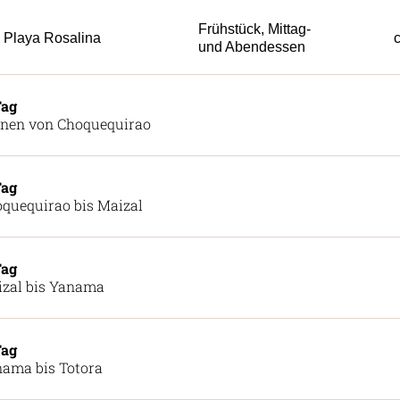
Frühstück, Mittag-
Playa Rosalina
c
und Abendessen
Tag
nen von Choquequirao
Tag
quequirao bis Maizal
Tag
zal bis Yanama
Tag
ama bis Totora