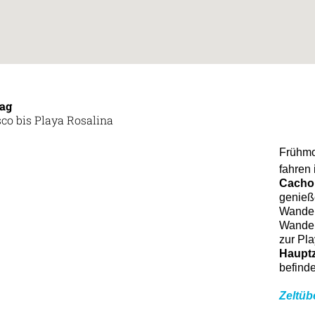
Tag
co bis Playa Rosalina
Frühmo
fahren 
Cacho
genieß
Wander
Wander
zur Pl
Hauptz
befinde
Zeltüb