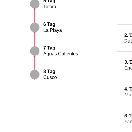
5 Tag
Totora
6 Tag
La Playa
2. 
Rui
7 Tag
Aguas Calientes
3. 
Cho
8 Tag
Cusco
4. 
Mai
5. 
Yan