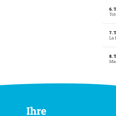
6. 
Tot
7. 
La 
8. 
Mac
Ihre