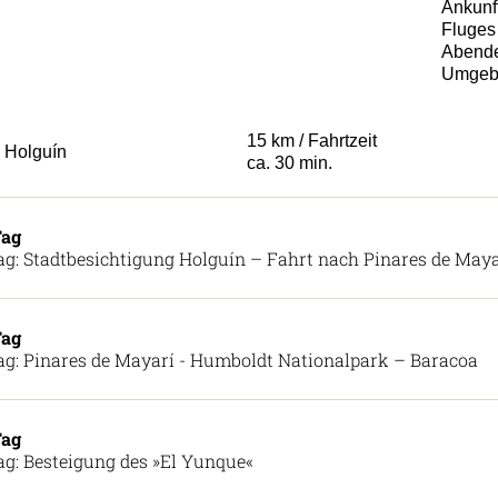
Ankunft
Fluges 
Abendes
Umgebu
15 km / Fahrtzeit
Holguín
ca. 30 min.
Tag
ag: Stadtbesichtigung Holguín – Fahrt nach Pinares de Maya
Tag
ag: Pinares de Mayarí - Humboldt Nationalpark – Baracoa
Tag
ag: Besteigung des »El Yunque«