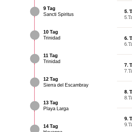
9 Tag
5. 
Sancti Spiritus
5.T
10 Tag
6. 
Trinidad
6.T
11 Tag
Trinidad
7. 
7.T
12 Tag
Sierra del Escambray
8. 
8.T
13 Tag
Playa Larga
9. 
9.T
14 Tag