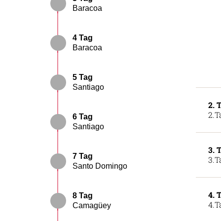
Baracoa
4 Tag
Baracoa
5 Tag
Santiago
2. 
2.T
6 Tag
Santiago
3. 
7 Tag
3.T
Santo Domingo
4. 
8 Tag
4.T
Camagüey