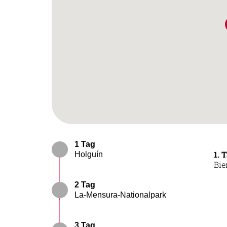
1 Tag
1. 
Holguín
Bie
2 Tag
La-Mensura-Nationalpark
3 Tag