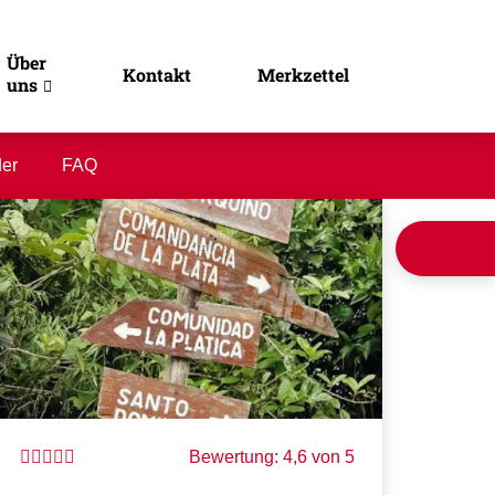
Über
Kontakt
Merkzettel
uns
der
FAQ
Bewertung: 4,6 von 5