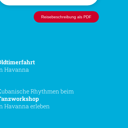
Reisebeschreibung als PDF
Oldtimerfahrt
in Havanna
Kubanische Rhythmen beim
Tanzworkshop
in Havanna erleben