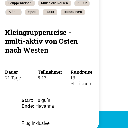
Gruppenreisen
Multiaktiv-Reisen
Kultur
Städte
Sport
Natur
Rundreisen
+49 (0)
35
Kleingruppenreise -
multi-aktiv von Osten
nach Westen
Dauer
Teilnehmer
Rundreise
21 Tage
5-12
13
Stationen
Start:
Holguín
Ende:
Havanna
Flug inklusive