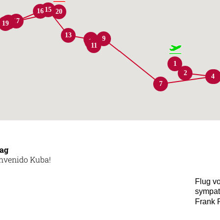
15
16
20
17
18
19
13
9
12
10
11
1
2
4
3
7
Tag
nvenido Kuba!
Flug vo
sympat
Frank 