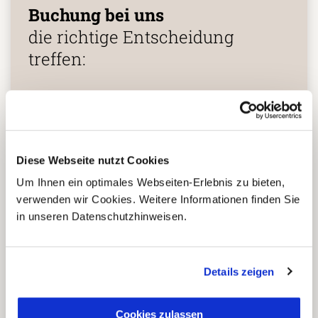
Buchung bei uns
die richtige Entscheidung
treffen:
Fernreisespezialist mit über
1
25 Jahren Erfahrung!
Diese Webseite nutzt Cookies
Um Ihnen ein optimales Webseiten-Erlebnis zu bieten,
Persönliche Beratung durch
verwenden wir Cookies. Weitere Informationen finden Sie
2
vielgereiste
in unseren Datenschutzhinweisen.
Länderspezialisten.
Details zeigen
Mehrfach mit
Tourismuspreisen
3
ausgezeichnet und als
Cookies zulassen