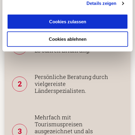
Buchung bei uns
Details zeigen
die richtige Entscheidung
treffen:
Cookies zulassen
Cookies ablehnen
Fernreisespezialist mit über
1
25 Jahren Erfahrung!
Persönliche Beratung durch
2
vielgereiste
Länderspezialisten.
Mehrfach mit
Tourismuspreisen
3
ausgezeichnet und als