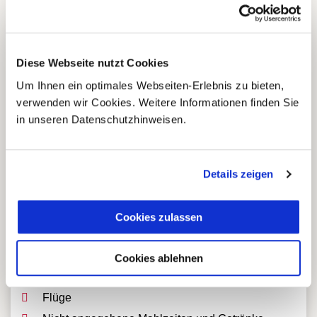
Wasserfall Peguche/Wasserfall Manto de la
Novia/Wasserfall Ulba/Wasserfal Pailón del
Diablo
Diese Webseite nutzt Cookies
Nationalpark Cotopaxi/Nationalpark Chimborazo
Um Ihnen ein optimales Webseiten-Erlebnis zu bieten,
Reitausflug Tambopaxi Lodge
verwenden wir Cookies. Weitere Informationen finden Sie
Seilbahnfahrt
in unseren Datenschutzhinweisen.
Lagune Quilotoa
Service
Details zeigen
Vor Ort Kundenservice
Deutschsprachiger Driver Guide von Tag 1 bis 11
Cookies zulassen
Cookies ablehnen
Nicht enthaltene Leistungen
Flüge