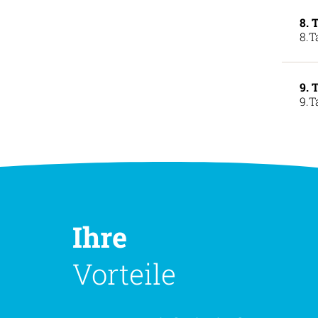
8. 
8.T
9. 
9.T
Ihre
Vorteile