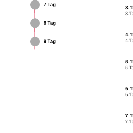
7 Tag
3. 
3.T
8 Tag
4. 
4.T
9 Tag
5. 
5.T
6. 
6.T
7. 
7.T