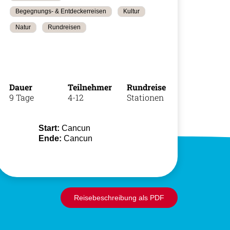
Begegnungs- & Entdeckerreisen
Kultur
Natur
Rundreisen
+49 (0)
11
Dauer
Teilnehmer
Rundreise
9 Tage
4-12
Stationen
Start:
Cancun
Ende:
Cancun
Reisebeschreibung als PDF