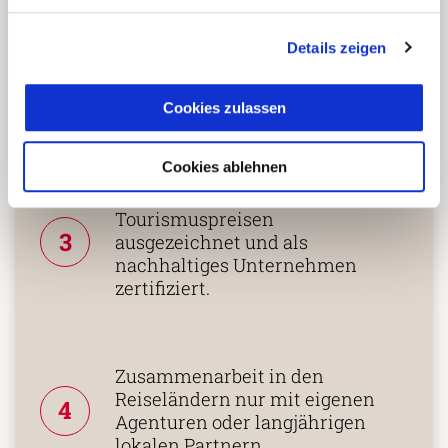
25 Jahren Erfahrung!
Details zeigen
Persönliche Beratung durch
Cookies zulassen
2
vielgereiste
Länderspezialisten.
Cookies ablehnen
Mehrfach mit
Tourismuspreisen
3
ausgezeichnet und als
nachhaltiges Unternehmen
zertifiziert.
Zusammenarbeit in den
Reiseländern nur mit eigenen
4