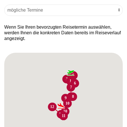
Wenn Sie Ihren bevorzugten Reisetermin auswählen,
werden Ihnen die konkreten Daten bereits im Reiseverlauf
angezeigt.
5
4
5
4
5
5
2
2
3
1
6
6
7
7
7
8
8
9
10
9
12
12
10
12
10
10
11
11