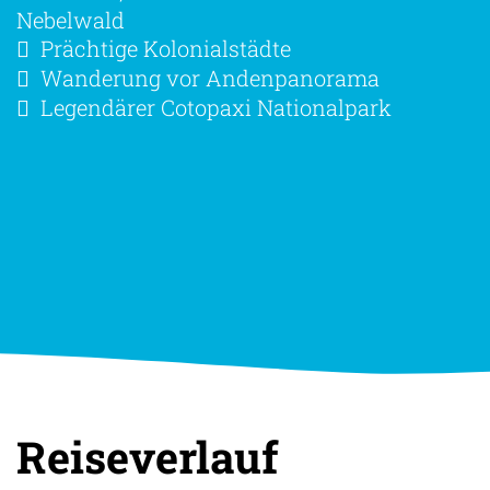
Kolibris, Tukane und Orchideen im
Nebelwald
Prächtige Kolonialstädte
Wanderung vor Andenpanorama
Legendärer Cotopaxi Nationalpark
Reiseverlauf