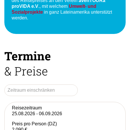
Ab einem Buchungswert von 1.500 € fließen 10 €
des Reisepreises an den Verein
avenTOURa
proVIDA e.V
., mit welchem
Umwelt- und
Sozialprojekte
in ganz Lateinamerika unterstützt
werden.
Termine
& Preise
Reisezeitraum
25.08.2026 - 06.09.2026