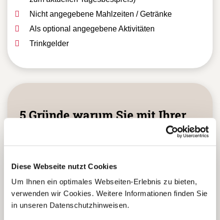
Flüge (gerne erstellen wir Ihnen ein Flugangebot
zum aktuellen Tagesbestpreis)
Nicht angegebene Mahlzeiten / Getränke
Als optional angegebene Aktivitäten
Trinkgelder
5 Gründe warum Sie mit Ihrer
Buchung bei uns
die richtige Entscheidung
Diese Webseite nutzt Cookies
treffen:
Um Ihnen ein optimales Webseiten-Erlebnis zu bieten,
verwenden wir Cookies. Weitere Informationen finden Sie
in unseren Datenschutzhinweisen.
Fernreisespezialist mit über
1