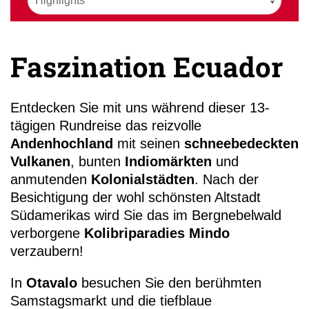
Faszination Ecuador
+49 (
Entdecken Sie mit uns während dieser 13-
3
tägigen Rundreise das reizvolle
Andenhochland
mit seinen
schneebedeckten
Vulkanen
, bunten
Indiomärkten
und
anmutenden
Kolonialstädten
. Nach der
Besichtigung der wohl schönsten Altstadt
Südamerikas wird Sie das im Bergnebelwald
verborgene
Kolibriparadies Mindo
verzaubern!
In
Otavalo
besuchen Sie den berühmten
Samstagsmarkt und die tiefblaue