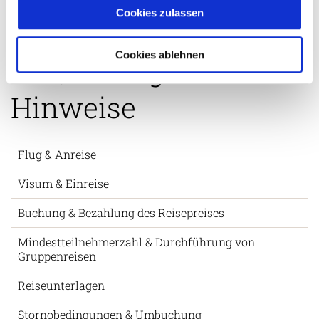
finden Sie diese im Buchungsformular.
Cookies zulassen
Cookies ablehnen
FAQs & Allgemeine
Hinweise
Flug & Anreise
Visum & Einreise
Buchung & Bezahlung des Reisepreises
Mindestteilnehmerzahl & Durchführung von
Gruppenreisen
Reiseunterlagen
Stornobedingungen & Umbuchung