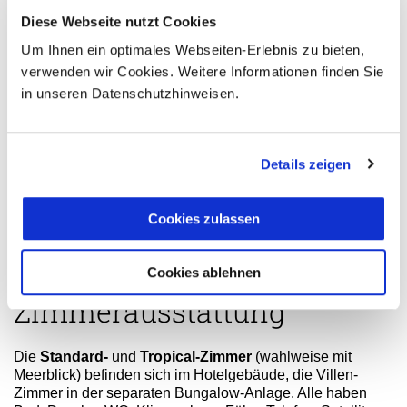
Schnuppertauchen im Pool ohne Gebühr. Tauchen und
Diese Webseite nutzt Cookies
Reitmöglichkeit, die ca. 200 m entfernt ist, gegen Gebühr.
Um Ihnen ein optimales Webseiten-Erlebnis zu bieten,
Verpflegung All Inclusive: Vollpension (Buffets, à la carte
verwenden wir Cookies. Weitere Informationen finden Sie
1x wöchentlich nach Reservierung). 24-Stunden Snacks
in unseren Datenschutzhinweisen.
sowie lokale und eine Auswahl an internationalen
Getränken.
Kinder: Kinderfreundliche Gastronomie, Kinderessen oder
Details zeigen
vorgezogene Essenszeiten (ca. 18.00 Uhr),
Kinderhochstühle, Kinderspielplatz, separates
Kinderbecken, bespielbare Grünflächen, Kinderanimation
Cookies zulassen
(in Englisch), Miniclub (4-12 Jahre, 9.00-17.00 Uhr),
Kinderdisko. Babybetten und Babysitter auf Anfrage.
Cookies ablehnen
Zimmerausstattung
Die
Standard-
und
Tropical-Zimmer
(wahlweise mit
Meerblick) befinden sich im Hotelgebäude, die Villen-
Zimmer in der separaten Bungalow-Anlage. Alle haben