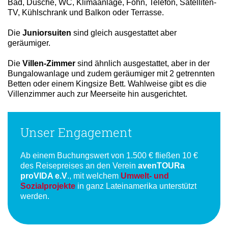
Bad, Dusche, WC, Klimaanlage, Föhn, Telefon, Satelliten-
TV, Kühlschrank und Balkon oder Terrasse.
Die
Juniorsuiten
sind gleich ausgestattet aber
geräumiger.
Die
Villen-Zimmer
sind ähnlich ausgestattet, aber in der
Bungalowanlage und zudem geräumiger mit 2 getrennten
Betten oder einem Kingsize Bett. Wahlweise gibt es die
Villenzimmer auch zur Meerseite hin ausgerichtet.
Unser Engagement
Ab einem Buchungswert von 1.500 € fließen 10 €
des Reisepreises an den Verein
avenTOURa
proVIDA e.V
., mit welchem
Umwelt- und
Sozialprojekte
in ganz Lateinamerika unterstützt
werden.