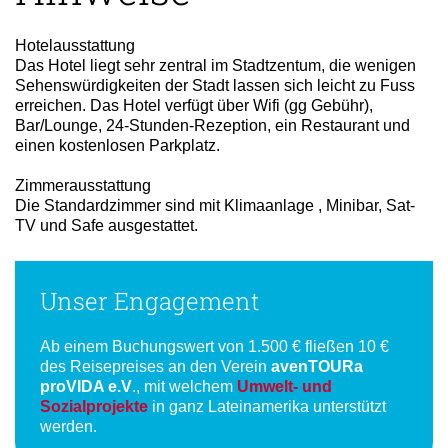
Hotelausstattung
Das Hotel liegt sehr zentral im Stadtzentum, die wenigen
Sehenswürdigkeiten der Stadt lassen sich leicht zu Fuss
erreichen. Das Hotel verfügt über Wifi (gg Gebühr),
Bar/Lounge, 24-Stunden-Rezeption, ein Restaurant und
einen kostenlosen Parkplatz.
Zimmerausstattung
Die Standardzimmer sind mit Klimaanlage , Minibar, Sat-
TV und Safe ausgestattet.
Unser Engagement
Ab einem Buchungswert von 1.500 € fließen 10 €
des Reisepreises an den Verein
avenTOURa
proVIDA e.V
., mit welchem
Umwelt- und
Sozialprojekte
in ganz Lateinamerika unterstützt
werden.