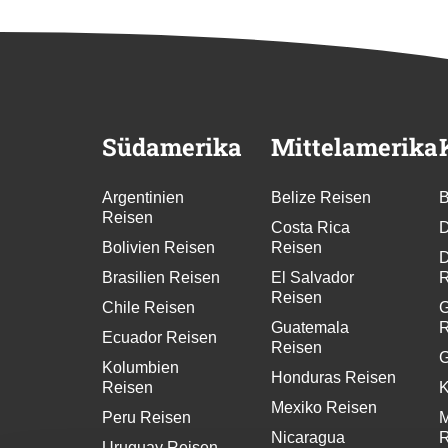
Südamerika
Mittelamerika
Argentinien
Belize Reisen
B
Reisen
Costa Rica
D
Bolivien Reisen
Reisen
D
Brasilien Reisen
El Salvador
R
Reisen
Chile Reisen
G
Guatemala
R
Ecuador Reisen
Reisen
G
Kolumbien
Honduras Reisen
Reisen
K
Mexiko Reisen
Peru Reisen
M
Nicaragua
R
Uruguay Reisen