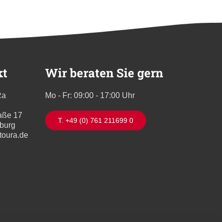
kt
Wir beraten Sie gern
Ra
Mo - Fr: 09:00 - 17:00 Uhr
aße 17
T. +49 (0) 761 211699 0
iburg
toura.de