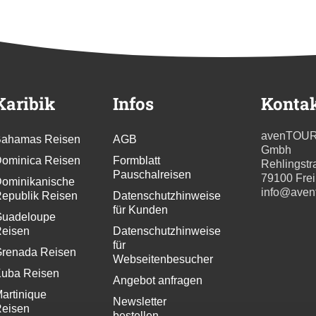
Karibik
Infos
Konta
avenTOU
ahamas Reisen
AGB
Gmbh
ominica Reisen
Formblatt
Rehlingstr
Pauschalreisen
79100 Fre
ominikanische
info@aven
epublik Reisen
Datenschutzhinweise
für Kunden
uadeloupe
eisen
Datenschutzhinweise
für
renada Reisen
Webseitenbesucher
uba Reisen
Angebot anfragen
artinique
Newsletter
eisen
bestellen