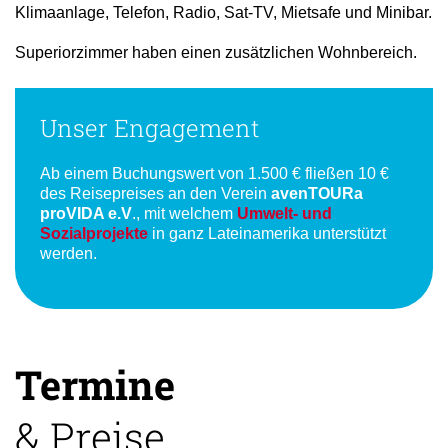
Klimaanlage, Telefon, Radio, Sat-TV, Mietsafe und Minibar.
Superiorzimmer haben einen zusätzlichen Wohnbereich.
Unser Engagement
Ab einem Buchungswert von 1.500 € fließen 10 €
des Reisepreises an den Verein
avenTOURa
proVIDA e.V
., mit welchem
Umwelt- und
Sozialprojekte
in ganz Lateinamerika unterstützt
werden.
Termine
& Preise