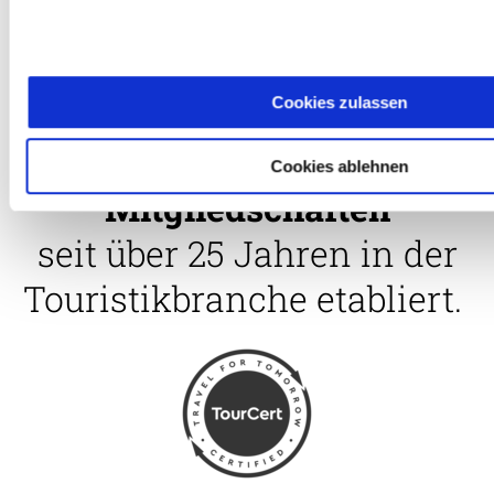
Cookies zulassen
avenTOURa ist mit
Auszeichnungen und
Cookies ablehnen
Mitgliedschaften
seit über 25 Jahren in der
Touristikbranche etabliert.