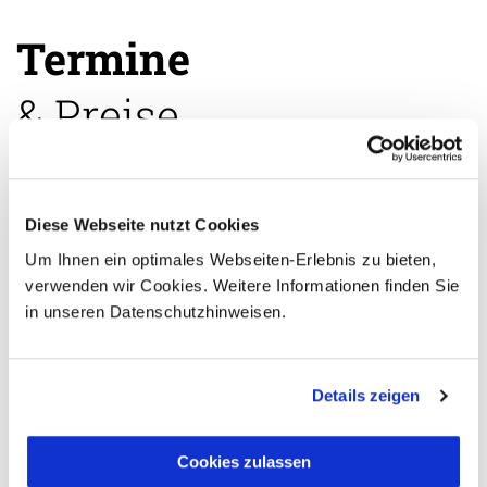
Termine
& Preise
Diese Webseite nutzt Cookies
Um Ihnen ein optimales Webseiten-Erlebnis zu bieten,
Der angegebene Preis stellt die jeweils günstigste
verwenden wir Cookies. Weitere Informationen finden Sie
Zimmerkategorie (Standardzimmer) dar, sofern es weitere
Zimmerkategorien gibt (z.B. Superiorzimmer, Suiten o.ä.),
in unseren Datenschutzhinweisen.
finden Sie diese im Buchungsformular.
Details zeigen
Eindrücke Ihrer Reise
Cookies zulassen