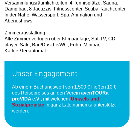
Versammlungsräumlichkeiten, 4 Tennisplätze, Sauna,
Dampfbad, 8 Jacuzzis, Fitnesscenter, Scuba Tauchcenter
In der Nähe, Wassersport, Spa, Animation und
Abendshows
Zimmerausstattung
Alle Zimmer verfügen über Klimaanlage, Sat-TV, CD
player, Safe, Bad/Dusche/WC, Föhn, Minibar,
Kaffee-/Teeautomat
Unser Engagement
Ab einem Buchungswert von 1.500 € fließen 10 €
des Reisepreises an den Verein
avenTOURa
proVIDA e.V
., mit welchem
Umwelt- und
Sozialprojekte
in ganz Lateinamerika unterstützt
werden.