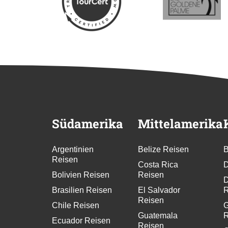
Südamerika
Mittelamerika
Argentinien
Belize Reisen
B
Reisen
Costa Rica
D
Bolivien Reisen
Reisen
D
Brasilien Reisen
El Salvador
R
Reisen
Chile Reisen
G
Guatemala
R
Ecuador Reisen
Reisen