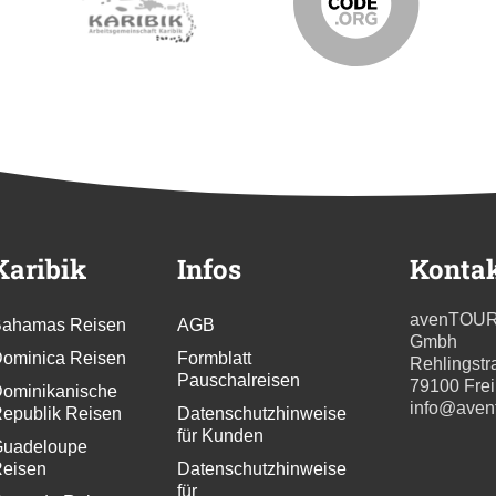
Karibik
Infos
Konta
avenTOU
ahamas Reisen
AGB
Gmbh
ominica Reisen
Formblatt
Rehlingstr
Pauschalreisen
79100 Fre
ominikanische
info@aven
epublik Reisen
Datenschutzhinweise
für Kunden
uadeloupe
eisen
Datenschutzhinweise
für