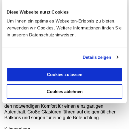
medizinischer Dienst (alles gegen Gebühr) ergänzen das
vielseitige Angebot. Das abwechslungsreiche
Diese Webseite nutzt Cookies
Animationsprogramm mit Abendveranstaltungen im
Theater und Live-Musik sorgen für Unterhaltung.
Um Ihnen ein optimales Webseiten-Erlebnis zu bieten,
verwenden wir Cookies. Weitere Informationen finden Sie
Sport / Aktivitäten: vier Tennisplätze (2 mit Flutlicht, gegen
in unseren Datenschutzhinweisen.
Gebühr), Tischtennis, Billard, Volleyball, Fitnessraum,
Sauna, Schnuppertauchen im Pool, Windsurfen, Segeln,
Kajak, Tretboot, Katamaran und Schnorcheln. Gegen
Gebühr: Massage. Verpflegung All Inclusive: Alle
Details zeigen
Mahlzeiten in Buffetform. Snacks sowie alle nationalen
alkoholischen und alkoholfreien Getränke rund um die Uhr.
Cookies zulassen
Zimmerausstattung
Die ca. 34 qm großen Standardzimmer befinden sich in der
ersten Etage mit Blick auf die Poolanlage und den
Cookies ablehnen
schönen Hotelgarten. Sie sind mit gemütlichem Mobiliar
eingerichtet und verfügen über alle Annehmlichkeiten und
den notwendigen Komfort für einen einzigartigen
Aufenthalt. Große Glastüren führen auf die gemütlichen
Balkons und sorgen für eine gute Beleuchtung.