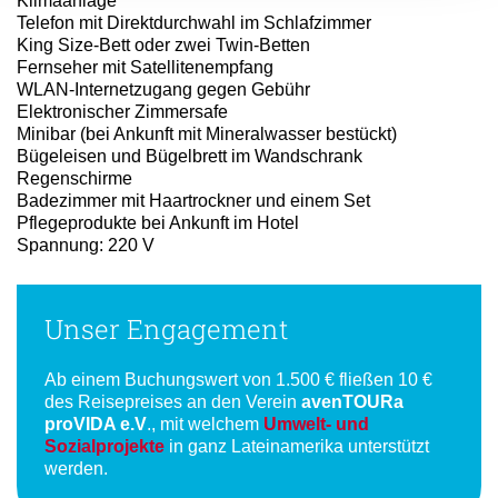
Klimaanlage
Telefon mit Direktdurchwahl im Schlafzimmer
King Size-Bett oder zwei Twin-Betten
Fernseher mit Satellitenempfang
WLAN-Internetzugang gegen Gebühr
Elektronischer Zimmersafe
Minibar (bei Ankunft mit Mineralwasser bestückt)
Bügeleisen und Bügelbrett im Wandschrank
Regenschirme
Badezimmer mit Haartrockner und einem Set
Pflegeprodukte bei Ankunft im Hotel
Spannung: 220 V
Unser Engagement
Ab einem Buchungswert von 1.500 € fließen 10 €
des Reisepreises an den Verein
avenTOURa
proVIDA e.V
., mit welchem
Umwelt- und
Sozialprojekte
in ganz Lateinamerika unterstützt
werden.