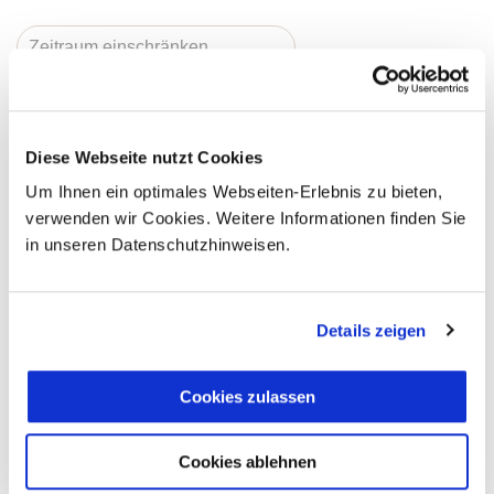
Der angegebene Preis stellt die jeweils günstigste
Zimmerkategorie (Standardzimmer) dar, sofern es weitere
Diese Webseite nutzt Cookies
Zimmerkategorien gibt (z.B. Superiorzimmer, Suiten o.ä.),
Um Ihnen ein optimales Webseiten-Erlebnis zu bieten,
finden Sie diese im Buchungsformular.
verwenden wir Cookies. Weitere Informationen finden Sie
in unseren Datenschutzhinweisen.
Eindrücke Ihrer Reise
Details zeigen
Cookies zulassen
Cookies ablehnen