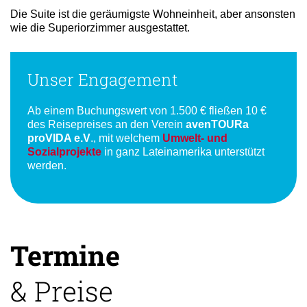
Die Suite ist die geräumigste Wohneinheit, aber ansonsten
wie die Superiorzimmer ausgestattet.
Unser Engagement
Ab einem Buchungswert von 1.500 € fließen 10 €
des Reisepreises an den Verein
avenTOURa
proVIDA e.V
., mit welchem
Umwelt- und
Sozialprojekte
in ganz Lateinamerika unterstützt
werden.
Termine
& Preise