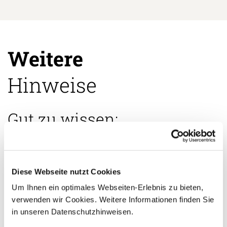
Weitere
Hinweise
Gut zu wissen:
Gepäck:
Maximal 20 kg (44 lbs) pro Person. Bitte
Diese Webseite nutzt Cookies
weiche Reisetaschen statt Hartschalenkoffer
verwenden, da diese besser in die kleinen
Um Ihnen ein optimales Webseiten-Erlebnis zu bieten,
Inlandsflugzeuge passen.
verwenden wir Cookies. Weitere Informationen finden Sie
Inlandsflüge:
Die Flüge zwischen den Inseln werden
in unseren Datenschutzhinweisen.
je nach Wochentag entweder als Linienflug