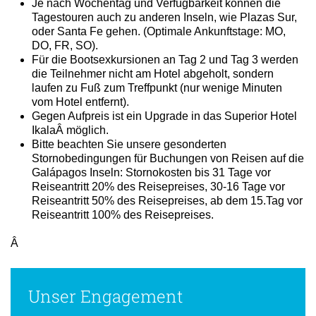
Der Galápagos Flug ist nicht im Preis inklusive und
abhängig von Saison, Verfügbarkeit und Ihrem
Langstreckenticket.
Je nach Wochentag und Verfügbarkeit können die
Tagestouren auch zu anderen Inseln, wie Plazas Sur,
oder Santa Fe gehen. (Optimale Ankunftstage: MO,
DO, FR, SO).
Für die Bootsexkursionen an Tag 2 und Tag 3 werden
die Teilnehmer nicht am Hotel abgeholt, sondern
laufen zu Fuß zum Treffpunkt (nur wenige Minuten
vom Hotel entfernt).
Gegen Aufpreis ist ein Upgrade in das Superior Hotel
IkalaÂ möglich.
Bitte beachten Sie unsere gesonderten
Stornobedingungen für Buchungen von Reisen auf die
Galápagos Inseln: Stornokosten bis 31 Tage vor
Reiseantritt 20% des Reisepreises, 30-16 Tage vor
Reiseantritt 50% des Reisepreises, ab dem 15.Tag vor
Reiseantritt 100% des Reisepreises.
Â