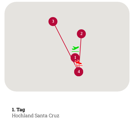
3
2
1
1
2
3
4
1. Tag
Hochland Santa Cruz