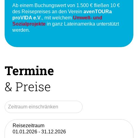
Unser Engagement
Ab einem Buchungswert von 1.500 € fließen 10 €
des Reisepreises an den Verein
avenTOURa
proVIDA e.V
., mit welchem
Umwelt- und
Sozialprojekte
in ganz Lateinamerika unterstützt
werden.
Termine
& Preise