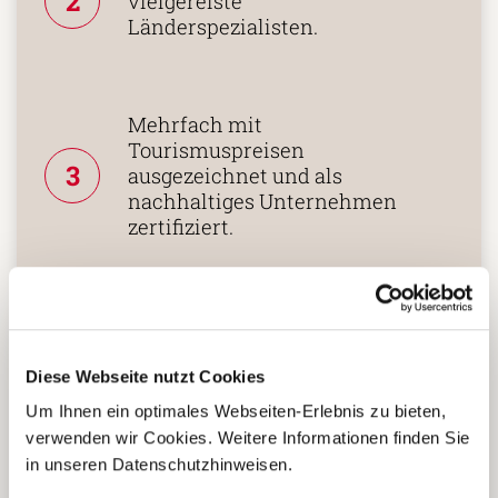
Persönliche Beratung durch
2
vielgereiste
Länderspezialisten.
Mehrfach mit
Tourismuspreisen
3
ausgezeichnet und als
nachhaltiges Unternehmen
zertifiziert.
Diese Webseite nutzt Cookies
Zusammenarbeit in den
Um Ihnen ein optimales Webseiten-Erlebnis zu bieten,
Reiseländern nur mit eigenen
4
verwenden wir Cookies. Weitere Informationen finden Sie
Agenturen oder langjährigen
in unseren Datenschutzhinweisen.
lokalen Partnern.