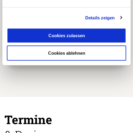
Agenturen oder langjährigen
lokalen Partnern.
Details zeigen
Einzigartige und authentische
Cookies zulassen
5
Reiseerlebnisse abseits der
üblichen Touristenpfade.
Cookies ablehnen
Termine