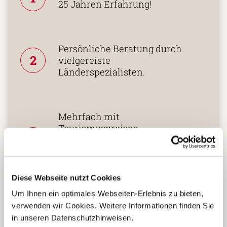
25 Jahren Erfahrung!
Persönliche Beratung durch
2
vielgereiste
Länderspezialisten.
Mehrfach mit
Tourismuspreisen
3
ausgezeichnet und als
nachhaltiges Unternehmen
zertifiziert.
Diese Webseite nutzt Cookies
Um Ihnen ein optimales Webseiten-Erlebnis zu bieten,
verwenden wir Cookies. Weitere Informationen finden Sie
Zusammenarbeit in den
Reiseländern nur mit eigenen
in unseren Datenschutzhinweisen.
4