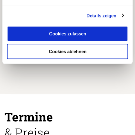
lokalen Partnern.
Details zeigen
Einzigartige und authentische
Cookies zulassen
5
Reiseerlebnisse abseits der
üblichen Touristenpfade.
Cookies ablehnen
Termine
& Preise