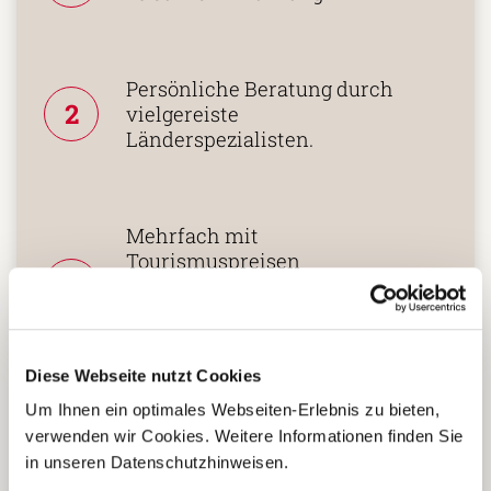
Persönliche Beratung durch
2
vielgereiste
Länderspezialisten.
Mehrfach mit
Tourismuspreisen
3
ausgezeichnet und als
nachhaltiges Unternehmen
zertifiziert.
Diese Webseite nutzt Cookies
Um Ihnen ein optimales Webseiten-Erlebnis zu bieten,
Zusammenarbeit in den
verwenden wir Cookies. Weitere Informationen finden Sie
Reiseländern nur mit eigenen
4
in unseren Datenschutzhinweisen.
Agenturen oder langjährigen