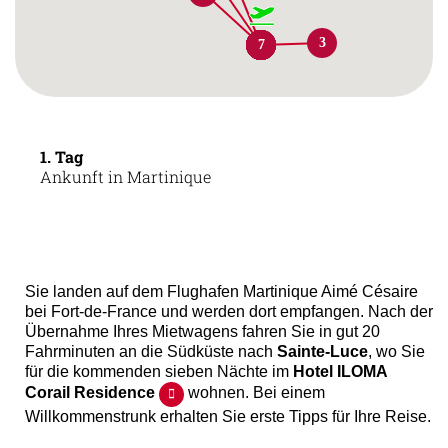
3
1
2
3
4
5
6
7
1. Tag
Ankunft in Martinique
Sie landen auf dem Flughafen Martinique Aimé Césaire
bei Fort-de-France und werden dort empfangen. Nach der
Übernahme Ihres Mietwagens fahren Sie in gut 20
Fahrminuten an die Südküste nach
Sainte-Luce
, wo Sie
für die kommenden sieben Nächte im
Hotel ILOMA
Corail Residence
wohnen. Bei einem
Willkommenstrunk erhalten Sie erste Tipps für Ihre Reise.