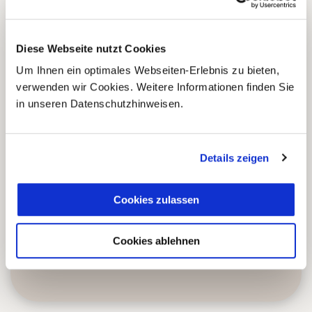
Tourismuspreisen
3
ausgezeichnet und als
nachhaltiges Unternehmen
Diese Webseite nutzt Cookies
zertifiziert.
Um Ihnen ein optimales Webseiten-Erlebnis zu bieten,
verwenden wir Cookies. Weitere Informationen finden Sie
in unseren Datenschutzhinweisen.
Zusammenarbeit in den
Reiseländern nur mit eigenen
4
Agenturen oder langjährigen
Details zeigen
lokalen Partnern.
Cookies zulassen
Einzigartige und authentische
5
Reiseerlebnisse abseits der
Cookies ablehnen
üblichen Touristenpfade.