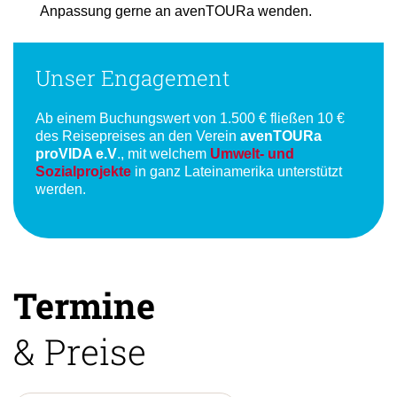
Anpassung gerne an avenTOURa wenden.
Unser Engagement
Ab einem Buchungswert von 1.500 € fließen 10 €
des Reisepreises an den Verein
avenTOURa
proVIDA e.V
., mit welchem
Umwelt- und
Sozialprojekte
in ganz Lateinamerika unterstützt
werden.
Termine
& Preise