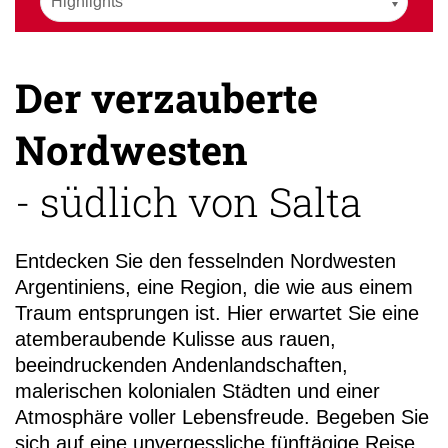
Der verzauberte
761 / 2
Nordwesten
- südlich von Salta
Entdecken Sie den fesselnden Nordwesten
Argentiniens, eine Region, die wie aus einem
Traum entsprungen ist. Hier erwartet Sie eine
atemberaubende Kulisse aus rauen,
beeindruckenden Andenlandschaften,
malerischen kolonialen Städten und einer
Atmosphäre voller Lebensfreude. Begeben Sie
sich auf eine unvergessliche fünftägige Reise