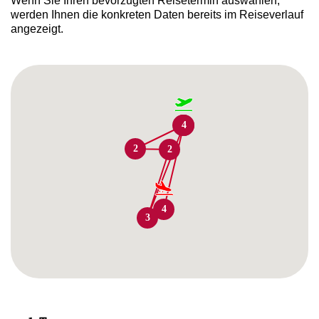
Wenn Sie Ihren bevorzugten Reisetermin auswählen,
werden Ihnen die konkreten Daten bereits im Reiseverlauf
angezeigt.
1
1
4
2
2
4
3