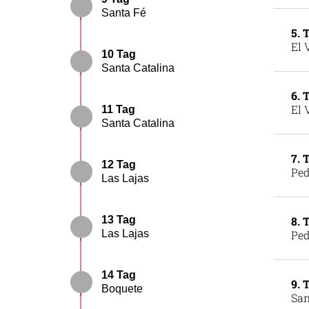
Santa Fé
5. 
El 
10 Tag
Santa Catalina
6. 
El 
11 Tag
Santa Catalina
7. 
12 Tag
Ped
Las Lajas
13 Tag
8. 
Las Lajas
Ped
14 Tag
9. 
Boquete
San