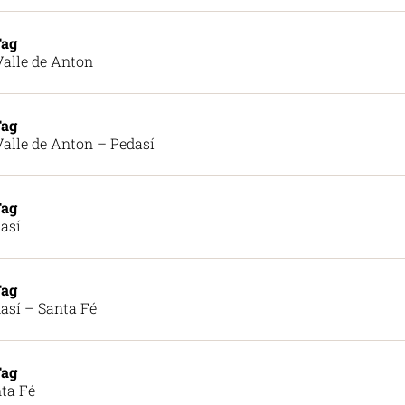
Tag
Valle de Anton
Tag
Valle de Anton – Pedasí
Tag
así
Tag
así – Santa Fé
Tag
ta Fé