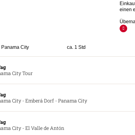
Einkauf
einen 
Überna
Panama City
ca. 1 Std
Tag
ama City Tour
Tag
ama City - Emberá Dorf - Panama City
Tag
ama City - El Valle de Antón