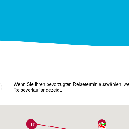
Wenn Sie Ihren bevorzugten Reisetermin auswählen, wer
Reiseverlauf angezeigt.
18
3
16
17