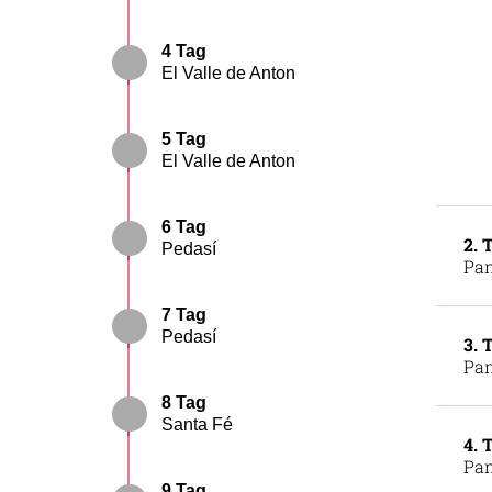
4 Tag
El Valle de Anton
5 Tag
El Valle de Anton
6 Tag
2. 
Pedasí
Pan
7 Tag
Pedasí
3. 
Pan
8 Tag
Santa Fé
4. 
Pan
9 Tag