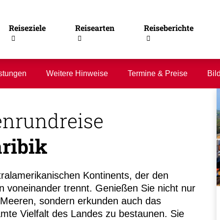
Reiseziele
Reisearten
Reiseberichte
stungen
Weitere Hinweise
Termine & Preise
Bil
nrundreise
ribik
tralamerikanischen Kontinents, der den
n voneinander trennt. Genießen Sie nicht nur
n Meeren, sondern erkunden auch das
te Vielfalt des Landes zu bestaunen. Sie