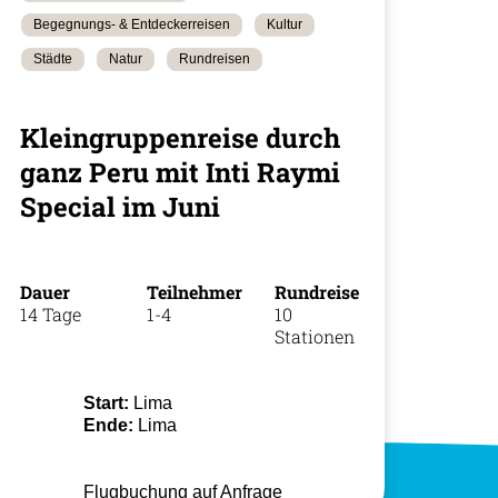
Begegnungs- & Entdeckerreisen
Kultur
Städte
Natur
Rundreisen
+49 (0)
35
Kleingruppenreise durch
ganz Peru mit Inti Raymi
Special im Juni
Dauer
Teilnehmer
Rundreise
14 Tage
1-4
10
Stationen
Start:
Lima
Ende:
Lima
Flugbuchung auf Anfrage