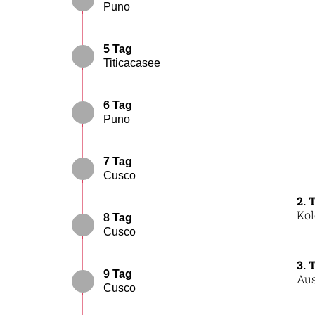
Puno
5 Tag
Titicacasee
6 Tag
Puno
7 Tag
Cusco
2. 
Kol
8 Tag
Cusco
3. 
9 Tag
Aus
Cusco