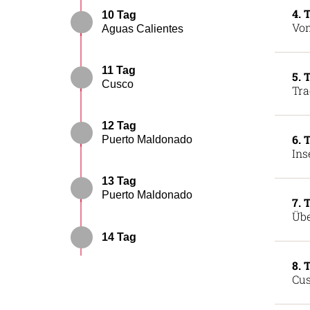
4. 
10 Tag
Vom
Aguas Calientes
11 Tag
5. 
Cusco
Tra
12 Tag
6. 
Puerto Maldonado
Ins
13 Tag
Puerto Maldonado
7. 
Übe
14 Tag
8. 
Cus