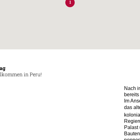
1
Tag
lkommen in Peru!
Nach in
bereits
Im Ans
das al
koloni
Regier
Palast 
Bauten
nennen.