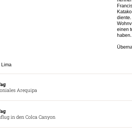
Franci
Katako
diente.
Wohnvie
einen t
haben.
Überna
Lima
Tag
oniales Arequipa
Tag
flug in den Colca Canyon