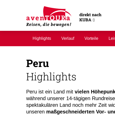
direkt nach
KUBA
Highlights
Verlauf
Vorteile
Lei
Peru
Highlights
Peru ist ein Land mit
vielen Höhepun
während unserer 14-tägigen Rundreise
spektakulären Land noch mehr Zeit wi
unseren
maßgeschneiderten Vor- un