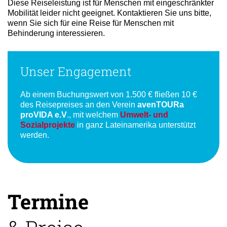
CO₂-Bilanz pro Teilnehmer: 5.403 kg
Diese Reiseleistung ist für Menschen mit eingeschränkter
Mobilität leider nicht geeignet. Kontaktieren Sie uns bitte,
wenn Sie sich für eine Reise für Menschen mit
Behinderung interessieren.
Unser Engagement
Ab einem Buchungswert von 1.500 € fließen 10 €
des Reisepreises an den Verein
avenTOURa
proVIDA e.V
., mit welchem
Umwelt- und
Sozialprojekte
in ganz Lateinamerika unterstützt
werden.
Termine