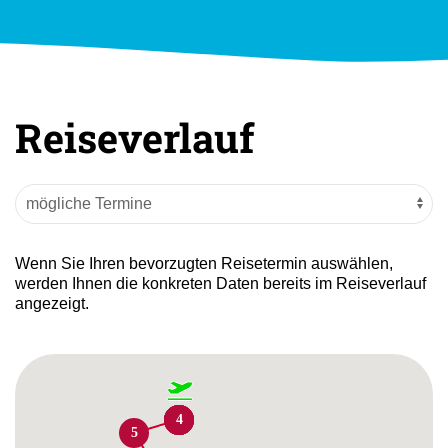
Reiseverlauf
Wenn Sie Ihren bevorzugten Reisetermin auswählen,
werden Ihnen die konkreten Daten bereits im Reiseverlauf
angezeigt.
1
1
2
3
4
5