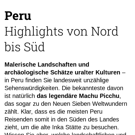
Peru
Highlights von Nord
+49 (
bis Süd
99-11
Malerische Landschaften und
archäologische Schätze uralter Kulturen
–
in Peru finden Sie landesweit unzählige
Sehenswürdigkeiten. Die bekannteste davon
ist natürlich
das legendäre Machu Picchu
,
das sogar zu den Neuen Sieben Weltwundern
zählt. Klar, dass es die meisten Peru
Reisenden somit in den Süden des Landes
zieht, um die alte Inka Stätte zu besuchen.
Wissen Sie aber, welche landschaftlichen und