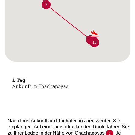
6
7
12
12
11
11
10
13
13
8
8
9
9
1. Tag
Ankunft in Chachapoyas
Nach Ihrer Ankunft am Flughafen in Jaén werden Sie
empfangen. Auf einer beeindruckenden Route fahren Sie