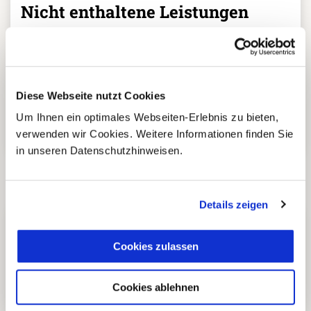
Nicht enthaltene Leistungen
Internationale Langstreckenflüge und Inlandsflüge
am An- und Abreisetag (gerne buchen wir diese für
Diese Webseite nutzt Cookies
Sie hinzu)
Optional genannte Ausflüge
Um Ihnen ein optimales Webseiten-Erlebnis zu bieten,
verwenden wir Cookies. Weitere Informationen finden Sie
Nicht genannte Mahlzeiten und Getränke
in unseren Datenschutzhinweisen.
Trinkgelder
Details zeigen
Cookies zulassen
5 Gründe warum Sie mit Ihrer
Buchung bei uns
Cookies ablehnen
die richtige Entscheidung