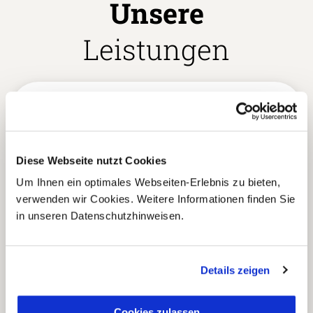
Unsere
Leistungen
Enthaltene Leistungen
18 Übernachtungen im Doppelzimmer in 3*-
Hotels
Diese Webseite nutzt Cookies
Mahlzeiten: 18xFrühstück, 3xMittagessen
Um Ihnen ein optimales Webseiten-Erlebnis zu bieten,
Alle in der Tourbeschreibung angegebenen
verwenden wir Cookies. Weitere Informationen finden Sie
Leistungen
in unseren Datenschutzhinweisen.
Erfahrene deutschsprachige Reiseleiter bei allen
Besichtigungen während der Reise
Privattransport
Details zeigen
Alle Eintrittskarten
Zug-, Bus- und Bootsfahrten
Cookies zulassen