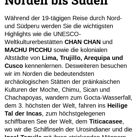
Während der 19-tägigen Reise durch Nord-
und Südperu werden Sie die wichtigsten
Highlights wie die UNESCO-
Weltkulturerbestätten
CHAN CHAN
und
+49 (0)
MACHU PICCHU
sowie die kolonialen
11
Altstädte von
Lima, Trujillo, Arequipa und
Cusco
kennenlernen. Desweiteren besuchen
wir im Norden die bedeutendsten
archäologischen Stätten der präinkaischen
Kulturen der Moche, Chimu, Sican und
Chachapoyas, wandern zum Gocta-Wasserfall,
dem 3. höchsten der Welt, fahren ins
Heilige
Tal der Incas
, zum höchstgelegenen
schiffbaren See der Welt, dem
Titicacasee
,
wo wir die Schilfinseln der Urosindianer und die