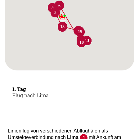
6
7
8
6
4
4
5
2
2
3
18
19
1
18
1
17
16
17
16
14
15
15
11
12
12
13
10
9
9
1. Tag
Flug nach Lima
Linienflug von verschiedenen Abflughäfen als
Umsteigeverbindung nach
Lima
mit Ankunft am