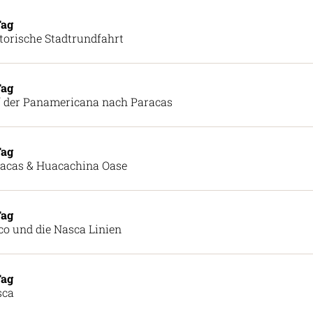
Tag
torische Stadtrundfahrt
Tag
 der Panamericana nach Paracas
Tag
acas & Huacachina Oase
Tag
co und die Nasca Linien
Tag
sca