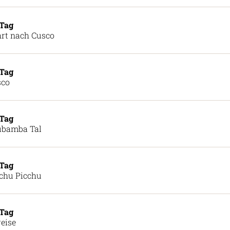
 Tag
rt nach Cusco
 Tag
sco
 Tag
ubamba Tal
 Tag
chu Picchu
 Tag
eise