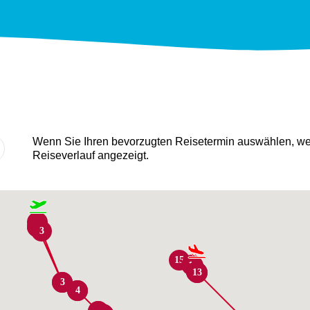
Wenn Sie Ihren bevorzugten Reisetermin auswählen, wer
Reiseverlauf angezeigt.
2
1
2
3
15
14
14
12
13
15
12
13
3
3
4
4