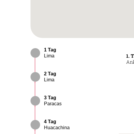
1 Tag
1. 
Lima
Ank
2 Tag
Lima
3 Tag
Paracas
4 Tag
Huacachina