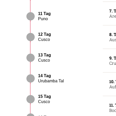
7. 
11 Tag
Are
Puno
8. 
12 Tag
Aus
Cusco
13 Tag
9. 
Cusco
Cru
14 Tag
Urubamba Tal
10.
Auf
15 Tag
Cusco
11.
Boo