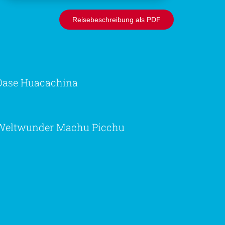
Reisebeschreibung als PDF
Oase Huacachina
Weltwunder Machu Picchu