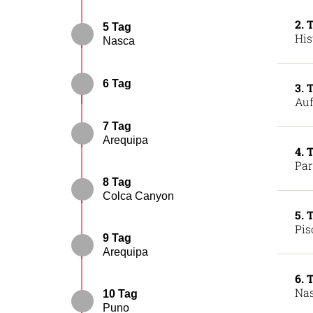
2. 
5 Tag
His
Nasca
6 Tag
3. 
Auf
7 Tag
Arequipa
4. 
Par
8 Tag
Colca Canyon
5. 
Pis
9 Tag
Arequipa
6. 
Na
10 Tag
Puno