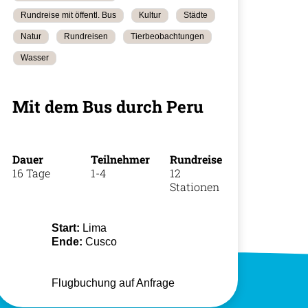
Rundreise mit öffentl. Bus
Kultur
Städte
Natur
Rundreisen
Tierbeobachtungen
+49 (0)
Wasser
35
Mit dem Bus durch Peru
Dauer
Teilnehmer
Rundreise
16 Tage
1-4
12
Stationen
Start:
Lima
Ende:
Cusco
Flugbuchung auf Anfrage