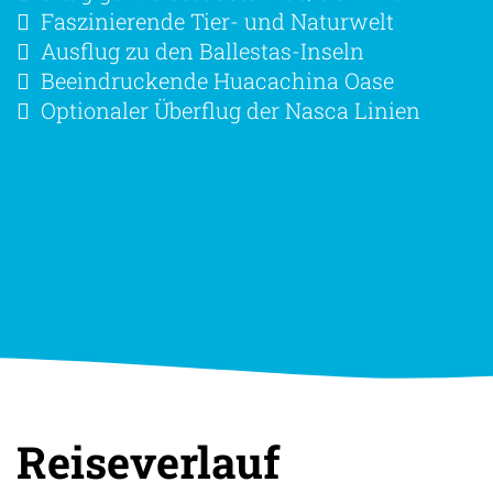
Faszinierende Tier- und Naturwelt
Ausflug zu den Ballestas-Inseln
Beeindruckende Huacachina Oase
Optionaler Überflug der Nasca Linien
Reiseverlauf