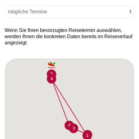
Wenn Sie Ihren bevorzugten Reisetermin auswählen,
werden Ihnen die konkreten Daten bereits im Reiseverlauf
angezeigt.
1
5
1
4
4
3
3
2
2