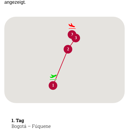
angezeigt.
3
3
2
1
1. Tag
Bogotá – Fúquene