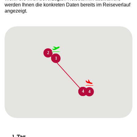
werden Ihnen die konkreten Daten bereits im Reiseverlauf
angezeigt.
2
1
2
1
3
3
4
4
1. Tag