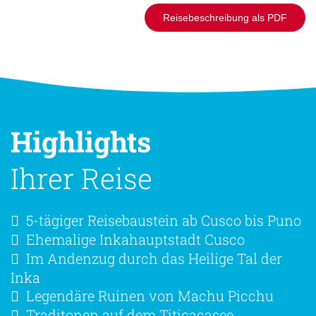
Reisebeschreibung als PDF
Highlights
Ihrer Reise
5-tägiger Reisebaustein ab Cusco bis Puno
Ehemalige Inkahauptstadt Cusco
Im Andenzug durch das Heilige Tal der
Inka
Legendäre Ruinen von Machu Picchu
Traditonen auf dem Titicacasee