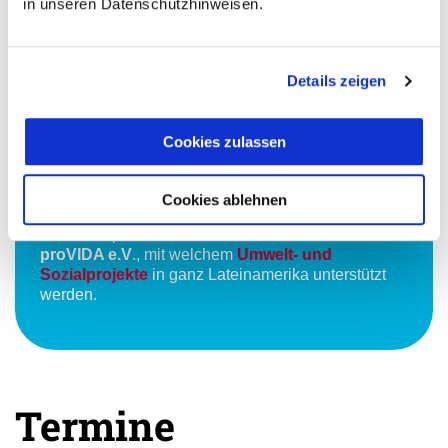
in unseren Datenschutzhinweisen.
Der Ausflug findet mit Ihrem Mietwagen statt. Wenn Sie
keinen Wagen haben, dann buchen wir ein Taxi gegen
Details zeigen
Aufpreis hinzu.
Cookies zulassen
Unser Engagement
Cookies ablehnen
Ab einem Buchungswert von 1.500 € fließen 10 €
des Reisepreises an den Verein
avenTOURa
proVIDA e.V
., mit welchem
Umwelt- und
Sozialprojekte
in ganz Lateinamerika unterstützt
werden.
Termine