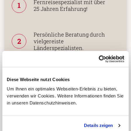
Fernreisespezialist mit über
1
25 Jahren Erfahrung!
Persönliche Beratung durch
2
vielgereiste
Länderspezialisten.
Mehrfach mit
Tourismuspreisen
Diese Webseite nutzt Cookies
3
ausgezeichnet und als
Um Ihnen ein optimales Webseiten-Erlebnis zu bieten,
nachhaltiges Unternehmen
verwenden wir Cookies. Weitere Informationen finden Sie
zertifiziert.
in unseren Datenschutzhinweisen.
Zusammenarbeit in den
Details zeigen