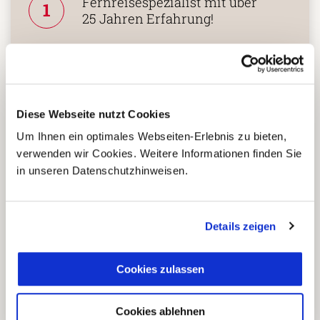
Fernreisespezialist mit über
1
25 Jahren Erfahrung!
Persönliche Beratung durch
2
vielgereiste
Länderspezialisten.
Diese Webseite nutzt Cookies
Um Ihnen ein optimales Webseiten-Erlebnis zu bieten,
verwenden wir Cookies. Weitere Informationen finden Sie
in unseren Datenschutzhinweisen.
Mehrfach mit
Tourismuspreisen
3
ausgezeichnet und als
nachhaltiges Unternehmen
Details zeigen
zertifiziert.
Cookies zulassen
Zusammenarbeit in den
Cookies ablehnen