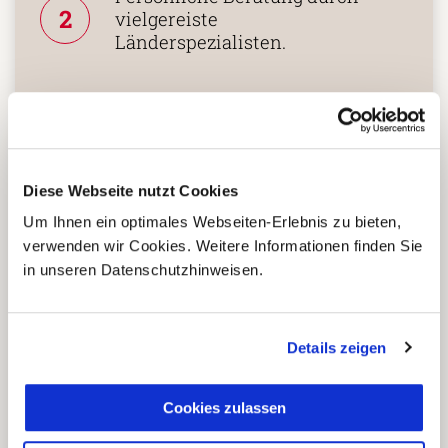
2
vielgereiste
Länderspezialisten.
Mehrfach mit
Tourismuspreisen
3
ausgezeichnet und als
Diese Webseite nutzt Cookies
nachhaltiges Unternehmen
zertifiziert.
Um Ihnen ein optimales Webseiten-Erlebnis zu bieten,
verwenden wir Cookies. Weitere Informationen finden Sie
in unseren Datenschutzhinweisen.
Zusammenarbeit in den
Reiseländern nur mit eigenen
4
Details zeigen
Agenturen oder langjährigen
lokalen Partnern.
Cookies zulassen