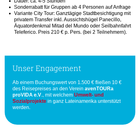
Dauer: ca. 4-5 Stunden
Sonderrabatt für Gruppen ab 4 Personen auf Anfrage
Variante City Tour: Ganztägige Stadtbesichtigung mit
privatem Transfer inkl. Aussichtshügel Panecillo,
Äquatordenkmal Mitad del Mundo oder Seilbahnfahrt
Teleferico. Preis 210 € p. Pers. (bei 2 Teilnehmern).
Unser Engagement
Ab einem Buchungswert von 1.500 € fließen 10 €
des Reisepreises an den Verein
avenTOURa
proVIDA e.V
., mit welchem
Umwelt- und
Sozialprojekte
in ganz Lateinamerika unterstützt
werden.