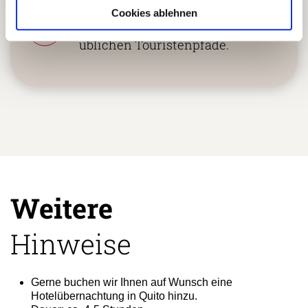
Einzigartige und authentische
Cookies ablehnen
5
Reiseerlebnisse abseits der
üblichen Touristenpfade.
Weitere
Hinweise
Gerne buchen wir Ihnen auf Wunsch eine
Hotelübernachtung in Quito hinzu.