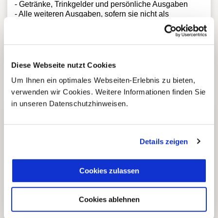
- Getränke, Trinkgelder und persönliche Ausgaben
- Alle weiteren Ausgaben, sofern sie nicht als
„inklusive“ vermerkt sind
- Touristensteuer Nuqui ca. 6 USD p.P.
- Eintritt Termales von ca. 8 USD p.P.
- Flüge von Medellin nach Nuqi und zurück (ca. 230 €)
Diese Webseite nutzt Cookies
Um Ihnen ein optimales Webseiten-Erlebnis zu bieten,
verwenden wir Cookies. Weitere Informationen finden Sie
in unseren Datenschutzhinweisen.
5 Gründe warum Sie mit Ihrer
Buchung bei uns
Details zeigen
die richtige Entscheidung
treffen:
Cookies zulassen
Cookies ablehnen
Fernreisespezialist mit über
1
25 Jahren Erfahrung!