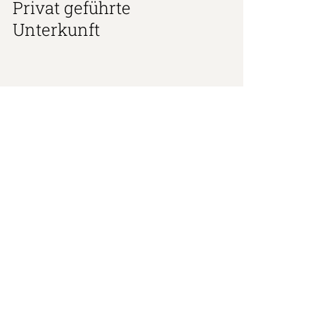
Privat geführte
Unterkunft
+49 (0)
13