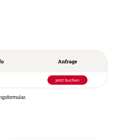
fo
Anfrage
jetzt buchen
ngsformular.