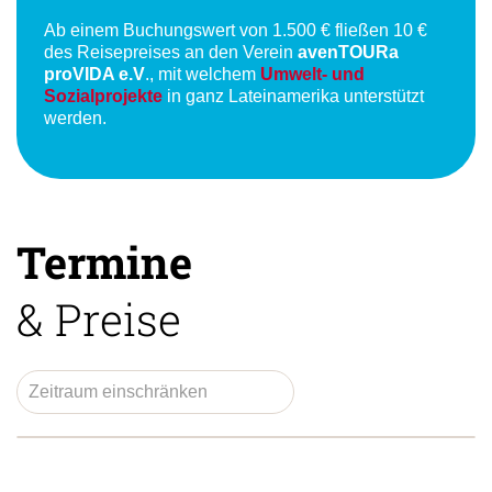
Ab einem Buchungswert von 1.500 € fließen 10 €
des Reisepreises an den Verein
avenTOURa
proVIDA e.V
., mit welchem
Umwelt- und
Sozialprojekte
in ganz Lateinamerika unterstützt
werden.
Termine
& Preise