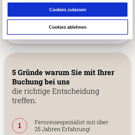
Optionale Aktivitäten (z.B. Wanderungen im Torres
Cookies zulassen
del Paine und in El Chalten, Tango Show in
Buenos Aires)
Cookies ablehnen
Eintrittspreis für Nationalpark Torres del Paine
5 Gründe warum Sie mit Ihrer
Buchung bei uns
die richtige Entscheidung
treffen:
Fernreisespezialist mit über
1
25 Jahren Erfahrung!