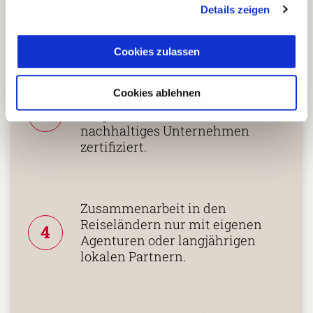
2
vielgereiste
Details zeigen
Länderspezialisten.
Cookies zulassen
Mehrfach mit
Cookies ablehnen
Tourismuspreisen
3
ausgezeichnet und als
nachhaltiges Unternehmen
zertifiziert.
Zusammenarbeit in den
Reiseländern nur mit eigenen
4
Agenturen oder langjährigen
lokalen Partnern.