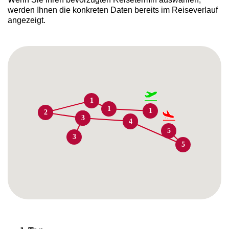
werden Ihnen die konkreten Daten bereits im Reiseverlauf
angezeigt.
1
1
1
2
2
3
4
4
5
3
5