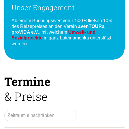
Unser Engagement
Ab einem Buchungswert von 1.500 € fließen 10 €
des Reisepreises an den Verein
avenTOURa
proVIDA e.V
., mit welchem
Umwelt- und
Sozialprojekte
in ganz Lateinamerika unterstützt
werden.
Termine
& Preise