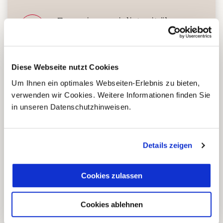
Fernreisespezialist mit über
1
25 Jahren Erfahrung!
Diese Webseite nutzt Cookies
Um Ihnen ein optimales Webseiten-Erlebnis zu bieten,
Persönliche Beratung durch
verwenden wir Cookies. Weitere Informationen finden Sie
2
vielgereiste
in unseren Datenschutzhinweisen.
Länderspezialisten.
Details zeigen
Mehrfach mit
Tourismuspreisen
3
Cookies zulassen
ausgezeichnet und als
nachhaltiges Unternehmen
zertifiziert.
Cookies ablehnen