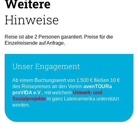
Weitere
Hinweise
Reise ist abe 2 Personen garantiert. Preise für die
Einzelreisende auf Anfrage.
Unser Engagement
Ab einem Buchungswert von 1.500 € fließen 10 €
des Reisepreises an den Verein
avenTOURa
proVIDA e.V
., mit welchem
Umwelt- und
Sozialprojekte
in ganz Lateinamerika unterstützt
werden.