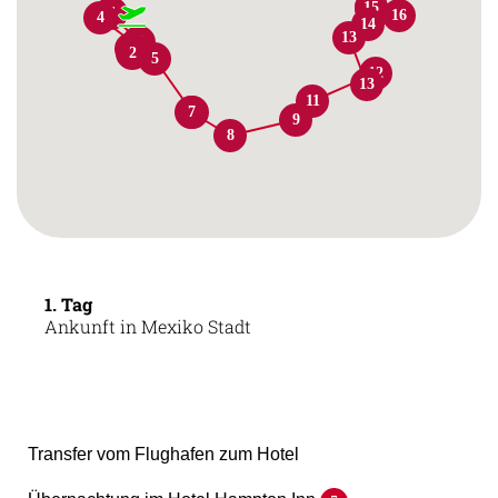
14
15
4
16
4
14
13
3
1
2
5
12
13
11
7
6
9
8
1. Tag
Ankunft in Mexiko Stadt
Transfer vom Flughafen zum Hotel