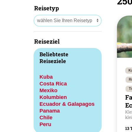
250
Reisetyp
Reiseziel
Beliebteste
Reiseziele
Ku
Kuba
R
Costa Rica
T
Mexiko
Fa
Kolumbien
Ecuador & Galapagos
E
Panama
Kle
Chile
kle
Peru
13 