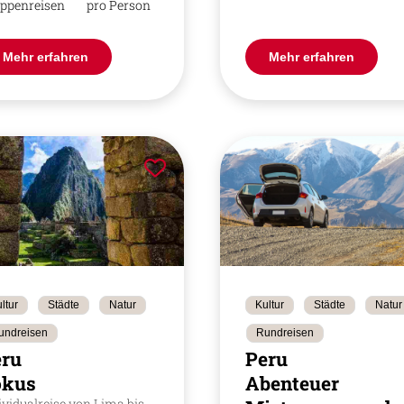
ppenreisen
pro Person
Mehr erfahren
Mehr erfahren
ltur
Städte
Natur
Kultur
Städte
Natur
undreisen
Rundreisen
eru
Peru
okus
Abenteuer
ividualreise von Lima bis