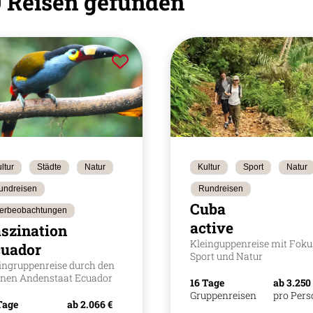
 Reisen gefunden
zum
ausgewählten
Suchergebnis
zu
gelangen.
Benutzer
von
Touchgeräten
können
Touch-
und
Streichgesten
ltur
Städte
Natur
Kultur
Sport
Natur
verwenden.
undreisen
Rundreisen
Cuba
ierbeobachtungen
active
szination
Kleinguppenreise mit Foku
cuador
Sport und Natur
ingruppenreise durch den
inen Andenstaat Ecuador
16 Tage
ab 3.250
Gruppenreisen
pro Per
Tage
ab 2.066 €