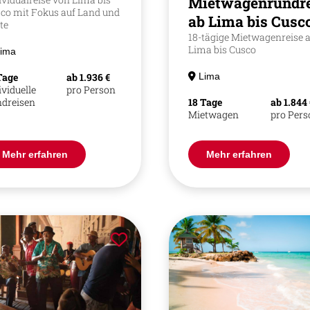
Mietwagenrundre
co mit Fokus auf Land und
ab Lima bis Cusc
te
18-tägige Mietwagenreise 
Lima bis Cusco
ima
Tage
ab 1.936 €
Lima
ividuelle
pro Person
dreisen
18 Tage
ab 1.844
Mietwagen
pro Per
Mehr erfahren
Mehr erfahren