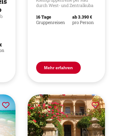
ise
durch West- und Zentralkuba
o
ab
16 Tage
ab 3.390 €
Gruppenreisen
pro Person
 €
son
Mehr erfahren