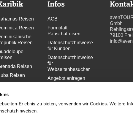
Karibik
Infos
Konta
avenTOU
ahamas Reisen
AGB
Gmbh
ominica Reisen
Formblatt
Rehlingstr
Pauschalreisen
79100 Fre
ominikanische
info@aven
epublik Reisen
Datenschutzhinweise
für Kunden
uadeloupe
eisen
Datenschutzhinweise
für
renada Reisen
Webseitenbesucher
uba Reisen
Angebot anfragen
artinique
Newsletter
eisen
bestellen
kies
aint Lucia
Pressekontakt
bseiten-Erlebnis zu bieten, verwenden wir Cookies. Weitere In
eisen
Impressum
enschutzhinweisen.