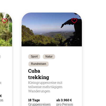
Sport
Natur
Rundreisen
Cuba
trekking
s
Kleingruppenreise mit
teilweise mehrtägigen
Wanderungen
 €
son
18 Tage
ab 3.960 €
Gruppenreisen
pro Person