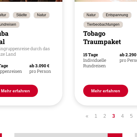
ltur
Städte
Natur
Natur
Entspannung
undreisen
Tierbeobachtungen
uba
Tobago
al
Traumpaket
ingruppenreise durch das
ze Land
15 Tage
ab 2.290
Individuelle
pro Per
Tage
ab 3.090 €
Rundreisen
ppenreisen
pro Person
Mehr erfahren
Mehr erfahren
«
1
2
3
4
5