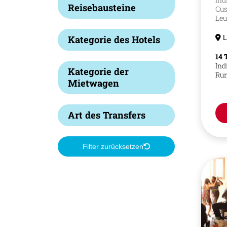
Reisebausteine
Cus
Leu
L
Kategorie des Hotels
14 
Ind
Kategorie der
Run
Mietwagen
Art des Transfers
Filter zurücksetzen