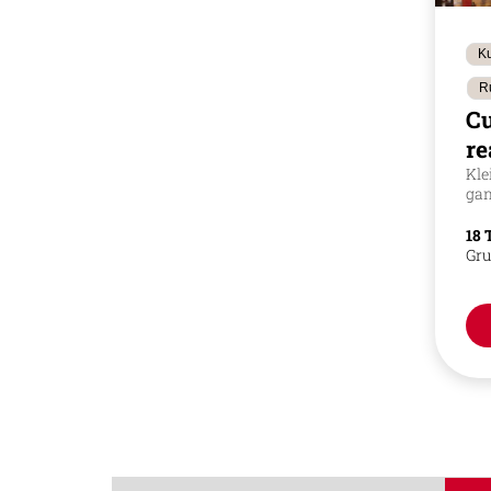
Ku
R
C
re
Kle
gan
18 
Gru