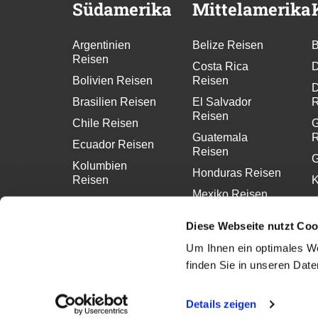
Südamerika
Mittelamerika
Argentinien
Belize Reisen
B
Reisen
Costa Rica
D
Bolivien Reisen
Reisen
D
Brasilien Reisen
El Salvador
R
Reisen
Chile Reisen
G
Guatemala
R
Ecuador Reisen
Reisen
G
Kolumbien
Honduras Reisen
Reisen
K
Mexiko Reisen
Peru Reisen
M
Nicaragua
R
Uruguay Reisen
Diese Webseite nutzt Coo
Reisen
S
Um Ihnen ein optimales We
Panama Reisen
R
finden Sie in unseren Dat
Details zeigen