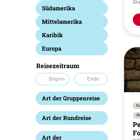
Gru
Südamerika
Mittelamerika
Karibik
Europa
Reisezeitraum
Art der Gruppenreise
Ku
R
Art der Rundreise
P
F
Art der
Ind