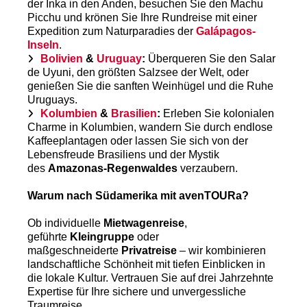
der Inka in den Anden, besuchen Sie den Machu
Picchu und krönen Sie Ihre Rundreise mit einer
Expedition zum Naturparadies der
Galápagos-
Inseln
.
Bolivien
&
Uruguay
:
Überqueren Sie den Salar
de Uyuni, den größten Salzsee der Welt, oder
genießen Sie die sanften Weinhügel und die Ruhe
Uruguays.
Kolumbien
&
Brasilien
:
Erleben Sie kolonialen
Charme in Kolumbien, wandern Sie durch endlose
Kaffeeplantagen oder lassen Sie sich von der
Lebensfreude Brasiliens und der Mystik
des
Amazonas-Regenwaldes
verzaubern.
Warum nach Südamerika mit avenTOURa?
Ob individuelle
Mietwagenreise
,
geführte
Kleingruppe
oder
maßgeschneiderte
Privatreise
– wir kombinieren
landschaftliche Schönheit mit tiefen Einblicken in
die lokale Kultur. Vertrauen Sie auf drei Jahrzehnte
Expertise für Ihre sichere und unvergessliche
Traumreise.