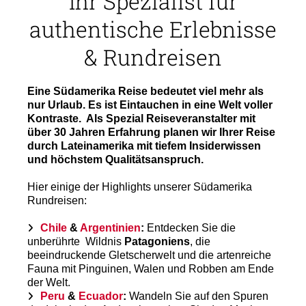
Ihr Spezialist für
zum
ausgewählten
authentische Erlebnisse
Suchergebnis
zu
& Rundreisen
gelangen.
Benutzer
von
Eine Südamerika Reise bedeutet viel mehr als
Touchgeräten
nur Urlaub. Es ist Eintauchen in eine Welt voller
können
Kontraste. Als Spezial Reiseveranstalter mit
Touch-
über 30 Jahren Erfahrung planen wir Ihrer Reise
und
durch Lateinamerika mit tiefem Insiderwissen
Streichgesten
und höchstem Qualitätsanspruch.
verwenden.
Hier einige der Highlights unserer Südamerika
Rundreisen:
Chile
&
Argentinien
:
Entdecken Sie die
unberührte Wildnis
Patagoniens
, die
beeindruckende Gletscherwelt und die artenreiche
Fauna mit Pinguinen, Walen und Robben am Ende
der Welt.
Peru
&
Ecuador
:
Wandeln Sie auf den Spuren